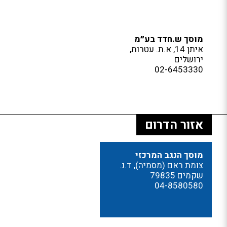
מוסך ש.חדד בע״מ
איתן 14, א.ת. עטרות,
ירושלים
02-6453330
אזור הדרום
מוסך הנגב המרכזי
צומת ראם (מסמיה), ד.נ.
שקמים 79835
04-8580580