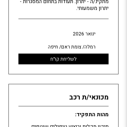
מתקינ/ה - יתרון. תעודות בתחום המסגרות -
יתרון משמעותי.
ינואר 2026
רמלה/ צומת ראם/ חיפה
לשליחת קו"ח
מכונאי/ת רכב
מהות התפקיד:
תיקון תקלות וביצוע טיפולים שוטפים