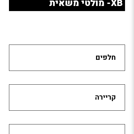
XB- מולטי משאית
חלפים
קריירה